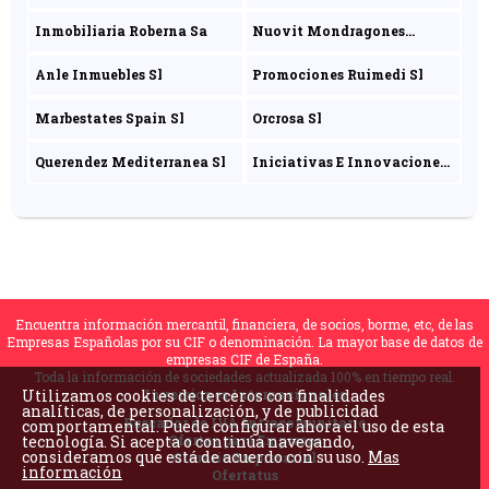
Inmobiliaria Roberna Sa
Nuovit Mondragones
Sociedad Limitada
Anle Inmuebles Sl
Promociones Ruimedi Sl
Marbestates Spain Sl
Orcrosa Sl
Querendez Mediterranea Sl
Iniciativas E Innovaciones
Marenostrum Mxxi Sl
Encuentra información mercantil, financiera, de socios, borme, etc, de las
Empresas Españolas por su CIF o denominación. La mayor base de datos de
empresas CIF de España.
Toda la información de sociedades actualizada 100% en tiempo real.
Utilizamos cookies de terceros con finalidades
Inversiones Internacionales
analíticas, de personalización, y de publicidad
Buscador de IVA Intracomunitario
comportamental. Puede configurar ahora el uso de esta
tecnología. Si acepta o continúa navegando,
Ofertas para Empresas
consideramos que está de acuerdo con su uso.
Mas
Glorario Empresarial
información
Ofertatus