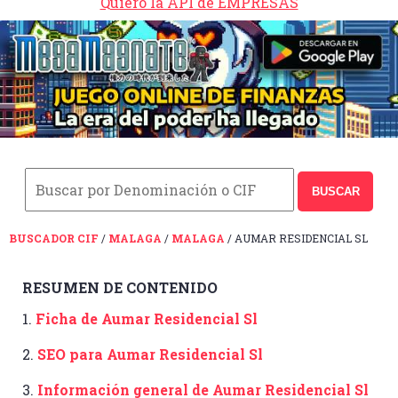
Quiero la API de EMPRESAS
BUSCAR
BUSCADOR CIF
/
MALAGA
/
MALAGA
/ AUMAR RESIDENCIAL SL
RESUMEN DE CONTENIDO
1.
Ficha de Aumar Residencial Sl
2.
SEO para Aumar Residencial Sl
3.
Información general de Aumar Residencial Sl