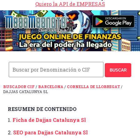
Quiero la API de EMPRESAS
BUSCAR
BUSCADOR CIF
/
BARCELONA
/
CORNELLA DE LLOBREGAT
/
DAJJAS CATALUNYA SL
RESUMEN DE CONTENIDO
1.
Ficha de Dajjas Catalunya Sl
2.
SEO para Dajjas Catalunya Sl