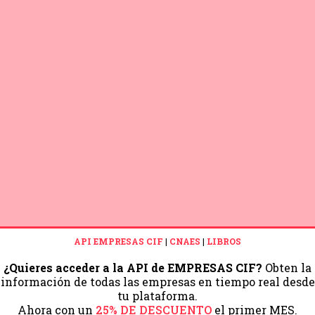
API EMPRESAS CIF
|
CNAES
|
LIBROS
¿Quieres acceder a la API de EMPRESAS CIF?
Obten la
información de todas las empresas en tiempo real desde
tu plataforma.
Ahora con un
25% DE DESCUENTO
el primer MES.