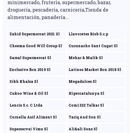
minimercado, frutería, supermercado, bazar,
droguería, pescadería, carnicería,Tienda de
alimentación, panadería...
Zahid Supermercat 2021 Sl
Llavoretes Biob S.c.p
Cheema Good Will Group Sl
Cucunacho Sant Cugat Sl
Sarsal Supermercat Sl
Mehar & Malik Sl
Exclusive Bcn 2019 Sl
Latinos Market Bcn 2018 Sl
Sikh Khalsa Sl
Megadulces Sl
Cukoo Wine & Oil Sl
Hipercatalunya Sl
Lencis S.c. C Ltda
Com1322 Telkar Sl
Cornella Asif Aliment Sl
Tariq And Son Sl
Superservei Vimu Sl
Ali&ali Sons Sl