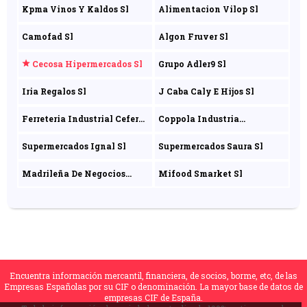
Kpma Vinos Y Kaldos Sl
Alimentacion Vilop Sl
Camofad Sl
Algon Fruver Sl
Cecosa Hipermercados Sl
Grupo Adler9 Sl
Iria Regalos Sl
J Caba Caly E Hijos Sl
Ferreteria Industrial Cefera
Coppola Industria
Sociedad Limitada
Alimentare S.r.l
Supermercados Ignal Sl
Supermercados Saura Sl
Madrileña De Negocios
Mifood Smarket Sl
Sociedad Anonima
Encuentra información mercantil, financiera, de socios, borme, etc, de las
Empresas Españolas por su CIF o denominación. La mayor base de datos de
empresas CIF de España.