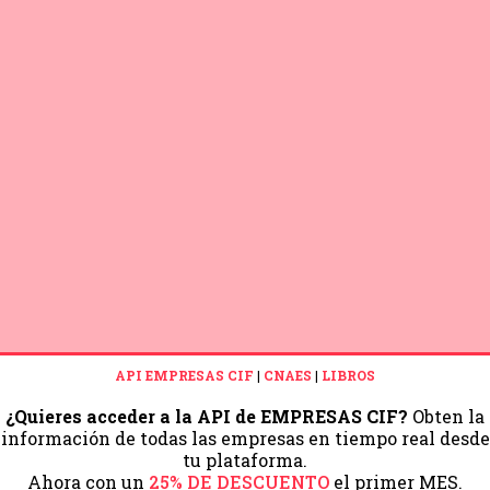
API EMPRESAS CIF
|
CNAES
|
LIBROS
¿Quieres acceder a la API de EMPRESAS CIF?
Obten la
información de todas las empresas en tiempo real desde
tu plataforma.
Ahora con un
25% DE DESCUENTO
el primer MES.