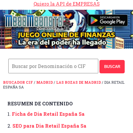
Quiero la API de EMPRESAS
BUSCAR
BUSCADOR CIF
/
MADRID
/
LAS ROZAS DE MADRID
/ DIA RETAIL
ESPAÑA SA
RESUMEN DE CONTENIDO
1.
Ficha de Dia Retail España Sa
2.
SEO para Dia Retail España Sa