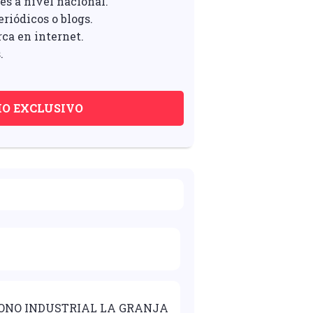
es a nivel nacional.
riódicos o blogs.
rca en internet.
.
IO EXCLUSIVO
IGONO INDUSTRIAL LA GRANJA