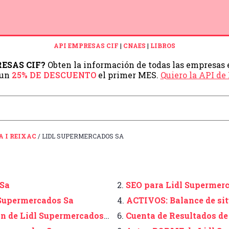
API EMPRESAS CIF
|
CNAES
|
LIBROS
PRESAS CIF?
Obten la información de todas las empresas 
 un
25% DE DESCUENTO
el primer MES.
Quiero la API d
 I REIXAC
/ LIDL SUPERMERCADOS SA
 Sa
2.
SEO para Lidl Supermer
 Supermercados Sa
4.
ACTIVOS: Balance de si
Sa
ón de Lidl Supermercados
6.
Cuenta de Resultados de