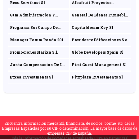
Recu Servihost Sl
Albafruit Proyectos
Inmobiliarios Sl
Gtm Administracion Y
General De Bienes Inmuebles
Gestion Sl
Sl
Programa Sur Campo De
Capitaldream Key Sl
Gibraltar Sl
Manager Forum Ronda 2017
Presidente Edificaciones S.a.
Sl
Promociones Narixa S.l.
Globe Developers Spain Sl
Junta Compensacion De La
First Guest Management Sl
Unidad De Ejecucion 1 Del
Etxea Investments Sl
Fitzplaza Investments Sl
Sector Sup-t-12
Encuentra información mercantil, financiera, de socios, borme, etc, de las
Empresas Españolas por su CIF o denominación. La mayor base de datos de
empresas CIF de España.
Toda la información de sociedades actualizada 100% en tiempo real.