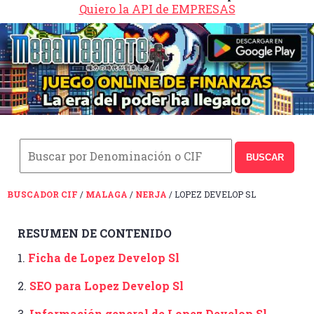
Quiero la API de EMPRESAS
BUSCAR
BUSCADOR CIF
/
MALAGA
/
NERJA
/ LOPEZ DEVELOP SL
RESUMEN DE CONTENIDO
1.
Ficha de Lopez Develop Sl
2.
SEO para Lopez Develop Sl
3.
Información general de Lopez Develop Sl