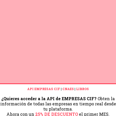
API EMPRESAS CIF
|
CNAES
|
LIBROS
¿Quieres acceder a la API de EMPRESAS CIF?
Obten la
información de todas las empresas en tiempo real desde
tu plataforma.
Ahora con un
25% DE DESCUENTO
el primer MES.