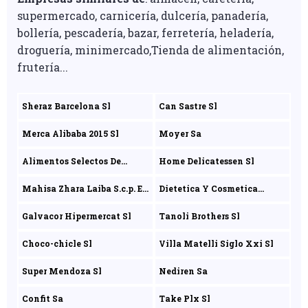
supermercado, carnicería, dulcería, panadería,
bollería, pescadería, bazar, ferretería, heladería,
droguería, minimercado,Tienda de alimentación,
frutería...
Sheraz Barcelona Sl
Can Sastre Sl
Merca Alibaba 2015 Sl
Moyer Sa
Alimentos Selectos De
Home Delicatessen Sl
Navarra S.a.
Mahisa Zhara Laiba S.c.p. En
Dietetica Y Cosmetica
Const
Natural Sa
Galvacor Hipermercat Sl
Tanoli Brothers Sl
Choco-chicle Sl
Villa Matelli Siglo Xxi Sl
Super Mendoza Sl
Nediren Sa
Confit Sa
Take Plx Sl