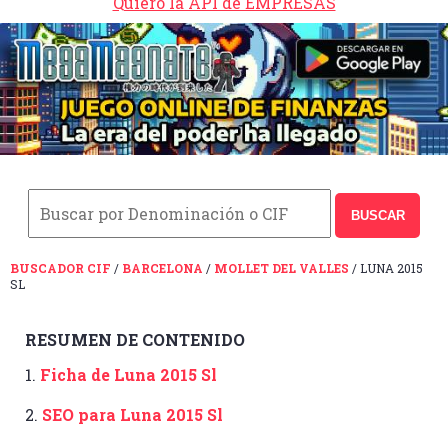
Quiero la API de EMPRESAS
BUSCAR
BUSCADOR CIF
/
BARCELONA
/
MOLLET DEL VALLES
/ LUNA 2015
SL
RESUMEN DE CONTENIDO
1.
Ficha de Luna 2015 Sl
2.
SEO para Luna 2015 Sl