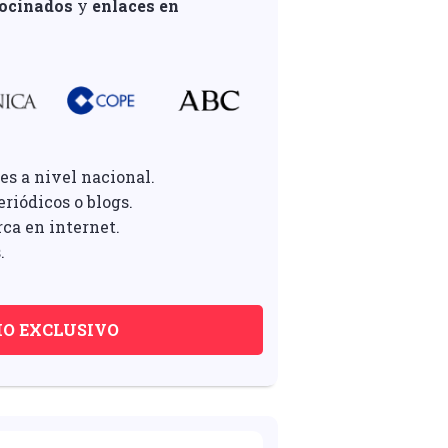
rocinados
y
enlaces en
es a nivel nacional.
riódicos o blogs.
rca en internet.
.
IO EXCLUSIVO