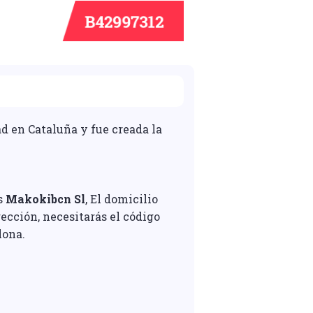
ad en Cataluña y fue creada la
es
Makokibcn Sl
, El domicilio
ección, necesitarás el código
lona.