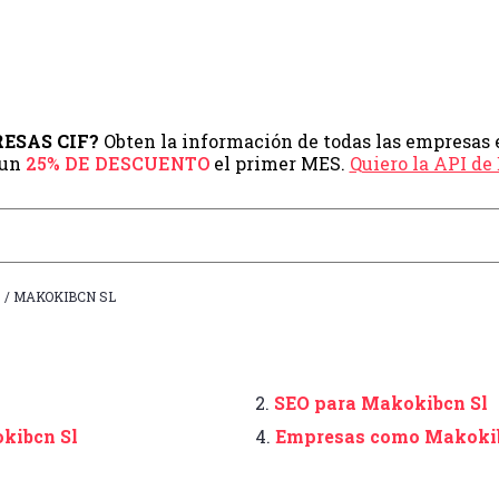
PRESAS CIF?
Obten la información de todas las empresas 
 un
25% DE DESCUENTO
el primer MES.
Quiero la API d
A
/ MAKOKIBCN SL
2.
SEO para Makokibcn Sl
kibcn Sl
4.
Empresas como Makokib