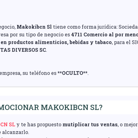
egocio,
Makokibcn Sl
tiene como forma jurídica: Socieda
esa por su tipo de negocio es
4711 Comercio al por meno
en productos alimenticios, bebidas y tabaco
, para el S
STAS DIVERSOS SC
.
 empresa, su teléfono es
**OCULTO**
.
MOCIONAR MAKOKIBCN SL?
CN SL
y te has propuesto
mutiplicar tus ventas
, o mejo
e alcanzarlo.