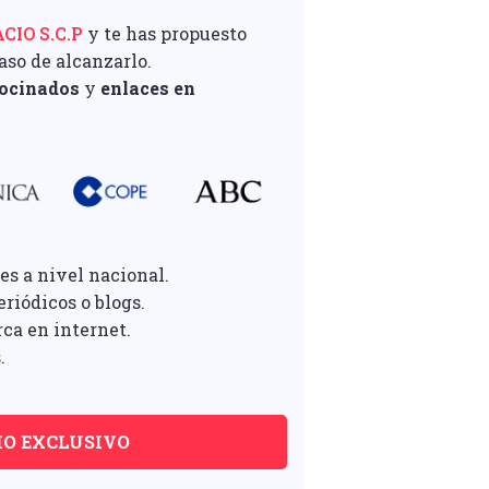
IO S.C.P
y te has propuesto
paso de alcanzarlo.
rocinados
y
enlaces en
es a nivel nacional.
riódicos o blogs.
rca en internet.
.
IO EXCLUSIVO