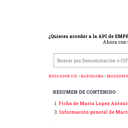
¿Quieres acceder a la API de EM
Ahora con
BUSCADOR CIF
/
BARCELONA
/
MASQUEF
RESUMEN DE CONTENIDO
1.
Ficha de Marta Lopez Antonio
Antoni Palacio S.c.p
3.
Información general de Mart
Silvia Salinas Y Antoni Palacio