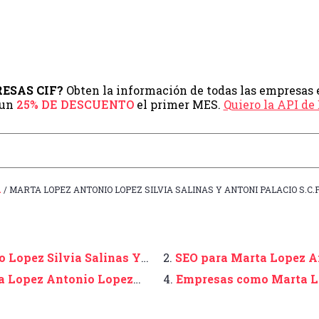
PRESAS CIF?
Obten la información de todas las empresas 
 un
25% DE DESCUENTO
el primer MES.
Quiero la API d
A
/ MARTA LOPEZ ANTONIO LOPEZ SILVIA SALINAS Y ANTONI PALACIO S.C.
 Lopez Silvia Salinas Y
2.
SEO para Marta Lopez An
Antoni Palacio S.c.p
a Lopez Antonio Lopez
4.
Empresas como Marta Lo
 S.c.p
Salinas Y Antoni Palacio S