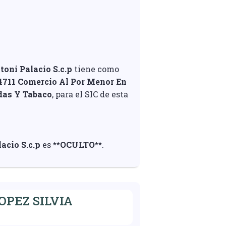
oni Palacio S.c.p
tiene como
4711 Comercio Al Por Menor En
das Y Tabaco
, para el SIC de esta
acio S.c.p
es
**OCULTO**
.
PEZ SILVIA