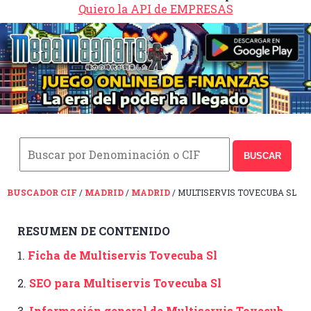
Quiero la API de EMPRESAS
BUSCAR
BUSCADOR CIF
/
MADRID
/
MADRID
/ MULTISERVIS TOVECUBA SL
RESUMEN DE CONTENIDO
1.
Ficha de Multiservis Tovecuba Sl
2.
SEO para Multiservis Tovecuba Sl
3.
Información general de Multiservis Tovecuba