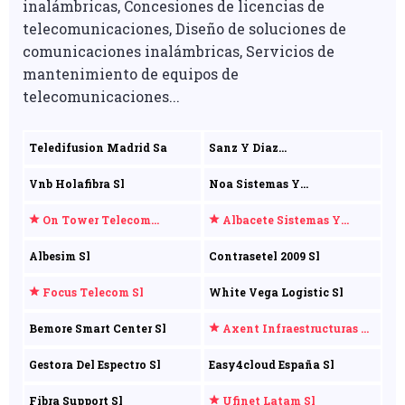
inalámbricas, Concesiones de licencias de
telecomunicaciones, Diseño de soluciones de
comunicaciones inalámbricas, Servicios de
mantenimiento de equipos de
telecomunicaciones...
Teledifusion Madrid Sa
Sanz Y Diaz
Comunicaciones Sl
Vnb Holafibra Sl
Noa Sistemas Y
Comunicaciones Sl
On Tower Telecom
Albacete Sistemas Y
Infraestructuras Sa
Servicios Sociedad Limitada
Albesim Sl
Contrasetel 2009 Sl
Focus Telecom Sl
White Vega Logistic Sl
Bemore Smart Center Sl
Axent Infraestructuras De
Telecomunicaciones Sa
Gestora Del Espectro Sl
Easy4cloud España Sl
Fibra Support Sl
Ufinet Latam Sl