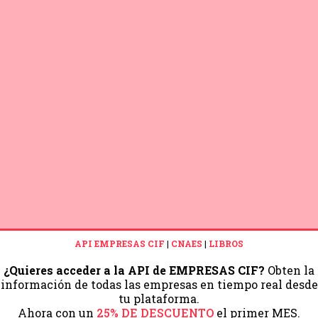
API EMPRESAS CIF
|
CNAES
|
LIBROS
¿Quieres acceder a la API de EMPRESAS CIF?
Obten la
información de todas las empresas en tiempo real desde
tu plataforma.
Ahora con un
25% DE DESCUENTO
el primer MES.