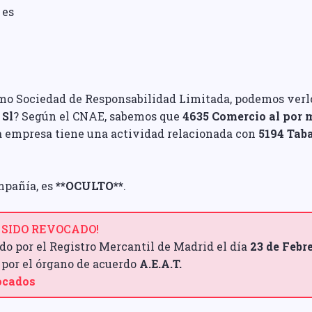
 es
mo Sociedad de Responsabilidad Limitada, podemos verlo e
 Sl
? Según el CNAE, sabemos que
4635 Comercio al por 
sta empresa tiene una actividad relacionada con
5194 Tab
mpañía, es
**OCULTO**
.
 SIDO REVOCADO!
do por el Registro Mercantil de Madrid el día
23 de Febr
, por el órgano de acuerdo
A.E.A.T.
vocados