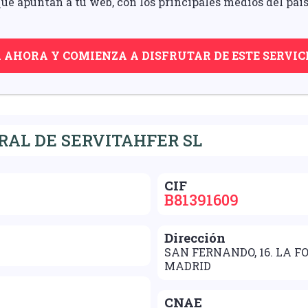
ue apuntan a tu web, con los principales medios del pais
A AHORA Y COMIENZA A DISFRUTAR DE ESTE SERVIC
AL DE SERVITAHFER SL
CIF
B81391609
Dirección
SAN FERNANDO, 16. LA F
MADRID
CNAE