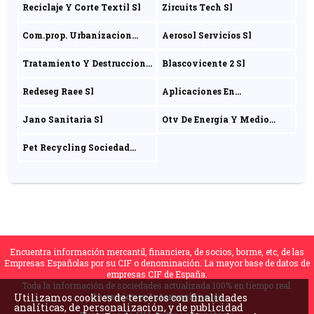
Reciclaje Y Corte Textil Sl
Zircuits Tech Sl
Com.prop. Urbanizacion
Aerosol Servicios Sl
Valdearenas
Tratamiento Y Destruccion
Blascovicente 2 Sl
Ecologica De Residuos
Redeseg Raee Sl
Aplicaciones En
Sociedad Limitada
Bioseguridad Ambiental
Jano Sanitaria Sl
Otv De Energia Y Medio
Sociedad Limitada
Ambiente Sa
Pet Recycling Sociedad
Limitada
Encuentra información mercantil, financiera, de socios, borme, etc, de las
Empresas Españolas por su CIF o denominación. La mayor base de datos de
empresas CIF de España.
Toda la información de sociedades actualizada 100% en tiempo real.
Inversiones Internacionales
Utilizamos cookies de terceros con finalidades
analíticas, de personalización, y de publicidad