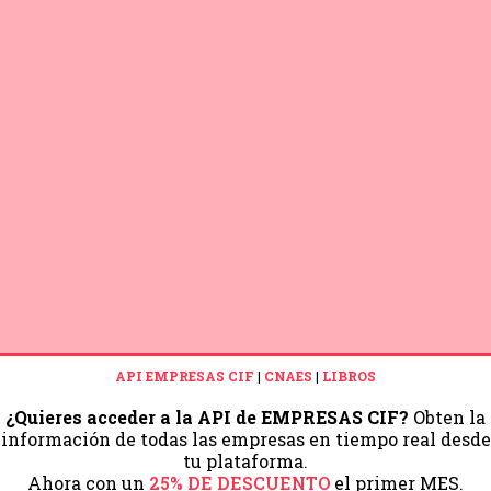
API EMPRESAS CIF
|
CNAES
|
LIBROS
¿Quieres acceder a la API de EMPRESAS CIF?
Obten la
información de todas las empresas en tiempo real desde
tu plataforma.
Ahora con un
25% DE DESCUENTO
el primer MES.