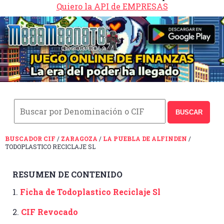
Quiero la API de EMPRESAS
BUSCAR
BUSCADOR CIF
/
ZARAGOZA
/
LA PUEBLA DE ALFINDEN
/
TODOPLASTICO RECICLAJE SL
RESUMEN DE CONTENIDO
1.
Ficha de Todoplastico Reciclaje Sl
2.
CIF Revocado