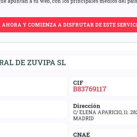
ue apuntan a tu web, con los principales medios del pais
A AHORA Y COMIENZA A DISFRUTAR DE ESTE SERVIC
AL DE ZUVIPA SL
CIF
B83769117
Dirección
C/ ELENA APARICIO, 11. 
MADRID
CNAE