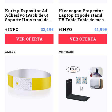
Kurtzy Expositor A4
Hivexagon Proyector
Adhesivo (Pack de 6)
Laptop trípode stand
Soporte Universal de
TV Table Table de mesa
Pared - Soporte Cartel
ajustable de 35.4” a
Resistente a Quebrarse
47.8” TILT TILT con
+INFO
33,49€
+INFO
41,99€
y Arañazos - Marco
soporte de teléfono
Acrílico Transparente -
desmontable para la
VER OFERTA
VER OFERTA
Oficina, Tienda,
oficina en casa y las
Restaurante – Sin
películas
Taladrar
AMAZY
MEETRADE