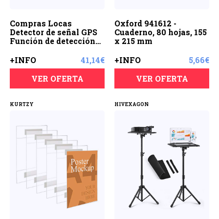
Compras Locas
Oxford 941612 -
Detector de señal GPS
Cuaderno, 80 hojas, 155
Función de detección
x 215 mm
automática Equipo
Anti-Franco Oficina
+INFO
41,14€
+INFO
5,66€
Radio Ondas para
cámaras Hogar
VER OFERTA
VER OFERTA
KURTZY
HIVEXAGON