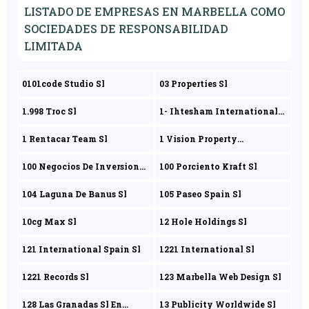
LISTADO DE EMPRESAS EN MARBELLA COMO
SOCIEDADES DE RESPONSABILIDAD
LIMITADA
0101code Studio Sl
03 Properties Sl
1.998 Troc Sl
1- Ihtesham International
Trading Company Sl
1 Rentacar Team Sl
1 Vision Property
Consultants Sl
100 Negocios De Inversion
100 Porciento Kraft Sl
Sl
104 Laguna De Banus Sl
105 Paseo Spain Sl
10cg Max Sl
12 Hole Holdings Sl
121 International Spain Sl
1221 International Sl
1221 Records Sl
123 Marbella Web Design Sl
128 Las Granadas Sl En
13 Publicity Worldwide Sl