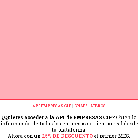
API EMPRESAS CIF
|
CNAES
|
LIBROS
¿Quieres acceder a la API de EMPRESAS CIF?
Obten la
información de todas las empresas en tiempo real desde
tu plataforma.
Ahora con un
25% DE DESCUENTO
el primer MES.