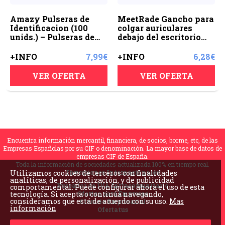
Amazy Pulseras de
MeetRade Gancho para
Identificacion (100
colgar auriculares
unids.) – Pulseras de
debajo del escritorio
seguridad numeradas e
adhesivo de pared en el
imprimibles para el
soporte de auriculares
+INFO
7,99€
+INFO
6,28€
control de eventos y
para la oficina en casa
fiestas (Amarillo)
(negro)
VER OFERTA
VER OFERTA
Encuentra información mercantil, financiera, de socios, borme, etc, de las
Empresas Españolas por su CIF o denominación. La mayor base de datos de
empresas CIF de España.
Toda la información de sociedades actualizada 100% en tiempo real.
Utilizamos cookies de terceros con finalidades
Inversiones Internacionales
analíticas, de personalización, y de publicidad
Buscador de IVA Intracomunitario
comportamental. Puede configurar ahora el uso de esta
tecnología. Si acepta o continúa navegando,
Ofertas para Empresas
consideramos que está de acuerdo con su uso.
Mas
Glorario Empresarial
información
Ofertatus
BLOVE Rocket SL - ESB67822569