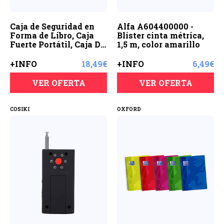
Caja de Seguridad en
Alfa A604400000 -
Forma de Libro, Caja
Blíster cinta métrica,
Fuerte Portátil, Caja De
1,5 m, color amarillo
La Cerradura De La
Joyería Del Dinero En
+INFO
18,49€
+INFO
6,49€
Efectivo, Para El Hogar,
La Oficina(Tipo de
VER OFERTA
VER OFERTA
amor)
COSIKI
OXFORD