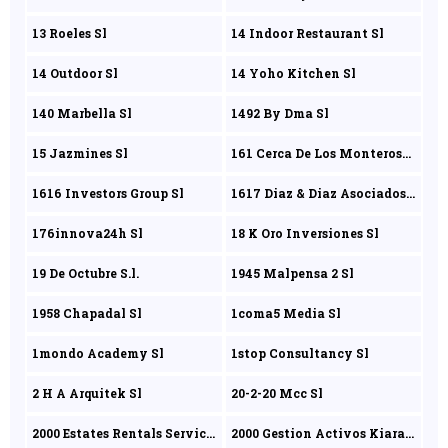
Liquidacion
13 Roeles Sl
14 Indoor Restaurant Sl
14 Outdoor Sl
14 Yoho Kitchen Sl
140 Marbella Sl
1492 By Dma Sl
15 Jazmines Sl
161 Cerca De Los Monteros
803 Sl
1616 Investors Group Sl
1617 Diaz & Diaz Asociados
Sl
176innova24h Sl
18 K Oro Inversiones Sl
19 De Octubre S.l.
1945 Malpensa 2 Sl
1958 Chapadal Sl
1coma5 Media Sl
1mondo Academy Sl
1stop Consultancy Sl
2 H A Arquitek Sl
20-2-20 Mcc Sl
2000 Estates Rentals Service
2000 Gestion Activos Kiara