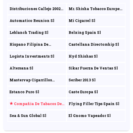
Distribuciones Callejo 2002
Mr. Shisha Tobacco Europe
Sl
Sl
Automatico Reunion Sl
Mi Cigarrel Sl
Leblanch Trading Sl
Relxing Spain Sl
Hispano Filipina De
Castellana Directorship Sl
Comercio Internacional Sl
Logista Investments Sl
Hyd Shishas Sl
Altersana Sl
Sikar Fuerza De Ventas Sl
Mastervap Cigarrillos
Seriber 2013 Sl
Electronicos Sl
Estanco Puro Sl
Caste Europa Sl
Compañia De Tabacos Del
Flying Filler Tips Spain Sl
Mediterraneo Sa
Sea & Sun Global Sl
El Gnomo Vapeador Sl