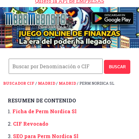
Quiero la API de EMPRESAS
BUSCAR
BUSCADOR CIF
/
MADRID
/
MADRID
/ PERM NORDICA SL
RESUMEN DE CONTENIDO
1.
Ficha de Perm Nordica Sl
2.
CIF Revocado
3.
SEO para Perm Nordica Sl